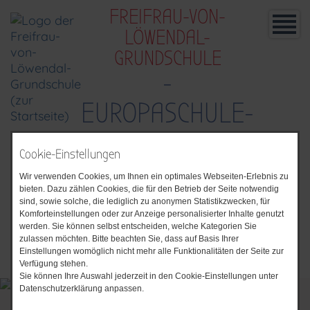
FREIFRAU-VON-
LÖWENDAL-
GRUNDSCHULE
-
EUROPASCHULE-
Cookie-Einstellungen
Wir verwenden Cookies, um Ihnen ein optimales Webseiten-Erlebnis zu
bieten. Dazu zählen Cookies, die für den Betrieb der Seite notwendig
sind, sowie solche, die lediglich zu anonymen Statistikzwecken, für
Komforteinstellungen oder zur Anzeige personalisierter Inhalte genutzt
werden. Sie können selbst entscheiden, welche Kategorien Sie
zulassen möchten. Bitte beachten Sie, dass auf Basis Ihrer
Einstellungen womöglich nicht mehr alle Funktionalitäten der Seite zur
Verfügung stehen.
Sie können Ihre Auswahl jederzeit in den Cookie-Einstellungen unter
Datenschutzerklärung anpassen.