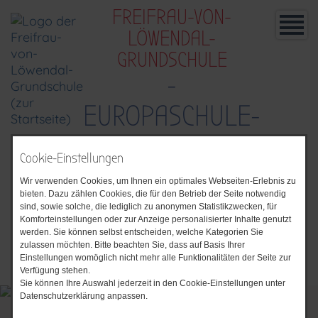
FREIFRAU-VON-
LÖWENDAL-
GRUNDSCHULE
-
EUROPASCHULE-
Cookie-Einstellungen
Wir verwenden Cookies, um Ihnen ein optimales Webseiten-Erlebnis zu
bieten. Dazu zählen Cookies, die für den Betrieb der Seite notwendig
sind, sowie solche, die lediglich zu anonymen Statistikzwecken, für
Komforteinstellungen oder zur Anzeige personalisierter Inhalte genutzt
werden. Sie können selbst entscheiden, welche Kategorien Sie
zulassen möchten. Bitte beachten Sie, dass auf Basis Ihrer
Einstellungen womöglich nicht mehr alle Funktionalitäten der Seite zur
Verfügung stehen.
Sie können Ihre Auswahl jederzeit in den Cookie-Einstellungen unter
Datenschutzerklärung anpassen.